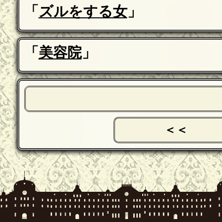
「
ズルをする女
」
「
美容院
」
＜＜