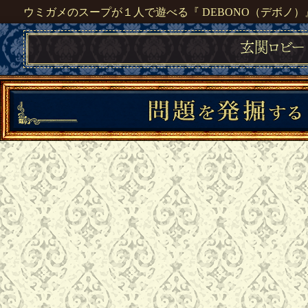
ウミガメのスープが１人で遊べる『 DEBONO（デボノ）