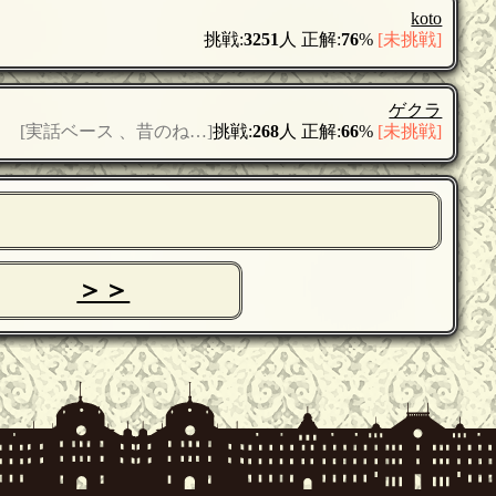
koto
挑戦:
3251
人 正解:
76
%
[未挑戦]
ゲクラ
[実話ベース 、昔のね…]
挑戦:
268
人 正解:
66
%
[未挑戦]
＞＞