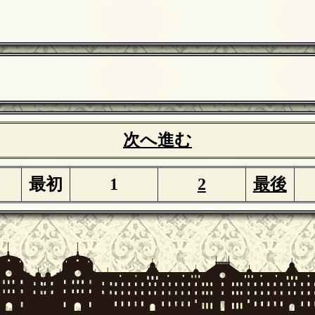
次へ進む
最初
1
2
最後