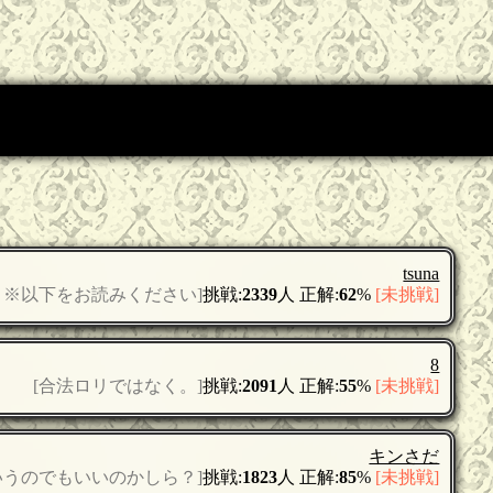
tsuna
、※以下をお読みください]
挑戦:
2339
人 正解:
62
%
[未挑戦]
8
[合法ロリではなく。]
挑戦:
2091
人 正解:
55
%
[未挑戦]
キンさだ
いうのでもいいのかしら？]
挑戦:
1823
人 正解:
85
%
[未挑戦]