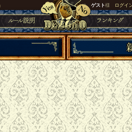
』
いらっしゃいませ。
ゲスト
様
ログイ