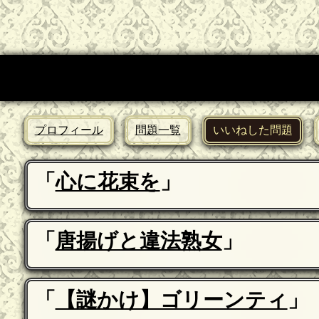
プロフィール
問題一覧
いいねした問題
「
心に花束を
」
「
唐揚げと違法熟女
」
「
【謎かけ】ゴリーンティ
」