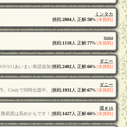
ミンタカ
挑戦:
2804
人 正解:
58
%
[未挑戦]
tsuna
挑戦:
1118
人 正解:
77
%
[未挑戦]
ダニー
 2019/3/11あいまい単語追加]
挑戦:
2402
人 正解:
66
%
[未挑戦]
ダニー
作。Cindyで同時出題中。]
挑戦:
1931
人 正解:
67
%
[未挑戦]
環＃16
、難易度は高めかもです！]
挑戦:
1427
人 正解:
66
%
[未挑戦]