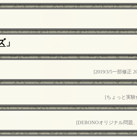
ズ
」
[2019/3/5一部修正
[ちょっと実験
[DEBONOオリジナル問題