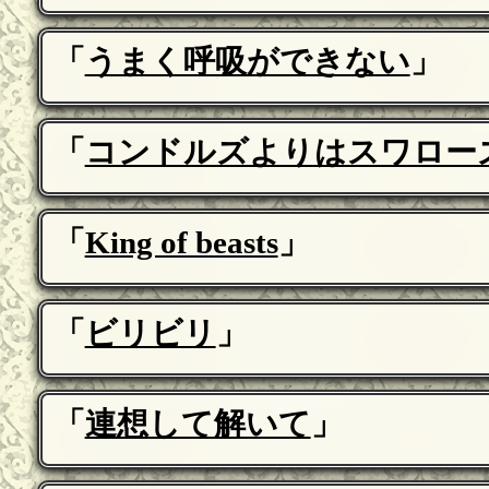
「
うまく呼吸ができない
」
「
コンドルズよりはスワロー
「
King of beasts
」
「
ビリビリ
」
「
連想して解いて
」