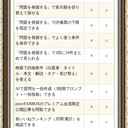
「問題を発掘する」で表示順を切り
×
○
替えて探せる
「問題を発掘する」で評価票の下限
×
○
を指定できる
「問題を発掘する」でよく使う条件
×
○
を保存できる
「問題を発掘する」で1回に10件まと
×
○
めて見られる
検索で詳細条件（出題者・タイト
×
○
ル・本文・解説・タグ・並び替え）
を使える
AIで質問を一括作成（3段階プロンプ
×
○
ト＋一括投稿）できる
pixivFANBOXのプレミアム会員限定
×
○
公開記事を閲覧できる
各いいねランキング（月間/累計）を
×
○
確認できる