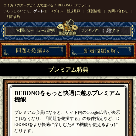
ウミガメのスープが１人で遊べる『 DEBONO（デボノ）』
いらっしゃいませ。
ゲスト
様
ログイン
新規登録
|
運営情報
|
お問い合わせ
|
利用規約
プレミアム特典
DEBONOをもっと快適に遊ぶプレミアム
機能
プレミアム会員になると、サイト内のGoogle広告が表示
されなくなり、「問題を発掘する」の条件指定など、D
EBONOをより快適に楽しむための機能が使えるように
なります。