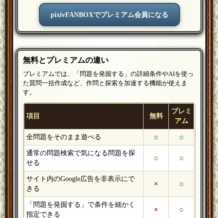
pixivFANBOXでプレミアム会員になる
無料とプレミアムの違い
プレミアムでは、「問題を発掘する」の詳細条件やAIを使っ
た質問一括作成など、作問と探索を加速する機能が使えま
す。
プレミ
項目
無料
アム
○
○
全問題をそのまま遊べる
通常の問題検索で気になる問題を探
○
○
せる
サイト内のGoogle広告を非表示にで
×
○
きる
「問題を発掘する」で条件を細かく
×
○
指定できる