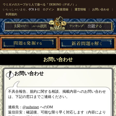
ウミガメのスープが１人で遊べる『 DEBONO（デボノ）』
いらっしゃいませ。
ゲスト
様
ログイン
新規登録
|
運営情報
|
お問い合わせ
|
利用規約
お問い合わせ
お問い合わせ
不具合報告、規約に関する相談、掲載内容へのお問い合わせ
は、下記の窓口までご連絡ください。
連絡先：
@suiheinet
へのDM
返信目安：確認後、可能な限り早く対応します（内容により