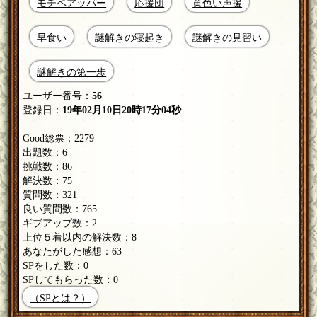
モチベアッパー
応援団
黄色い声援
早食い
謎解きの寝起き
謎解きの見習い
謎解きの第一歩
ユーザー番号：
56
登録日：
19年02月10日20時17分04秒
Good総票：2279
出題数：6
挑戦数：86
解決数：75
質問数：321
良い質問数：765
ギブアップ数：2
上位５着以内の解決数：8
あなたがした感想：63
SPをした数：0
SPしてもらった数：0
（SPとは？）