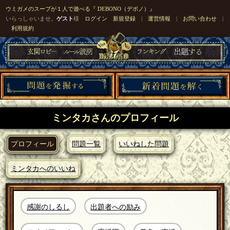
ウミガメのスープが１人で遊べる『 DEBONO（デボノ）』
いらっしゃいませ。
ゲスト
様
ログイン
新規登録
|
運営情報
|
お問い合わせ
|
利用規約
ミンタカさんのプロフィール
プロフィール
問題一覧
いいねした問題
ミンタカへのいいね
感謝のしるし
出題者への励み