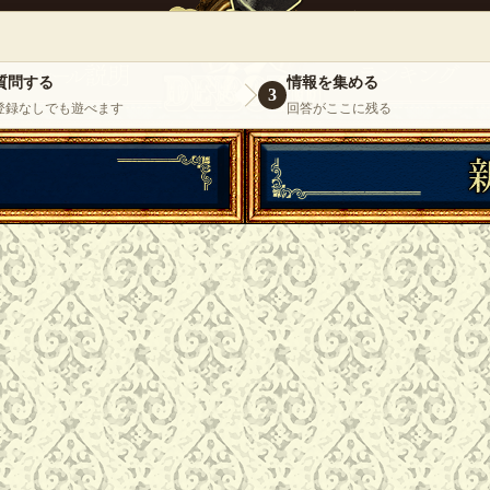
』
いらっしゃいませ。
ゲスト
様
ログイ
質問する
情報を集める
3
登録なしでも遊べます
回答がここに残る