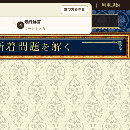
ン
新規登録
|
運営情報
|
お問い合わせ
|
利用規約
遊び方を見る
最終解答
4
ワードを入力