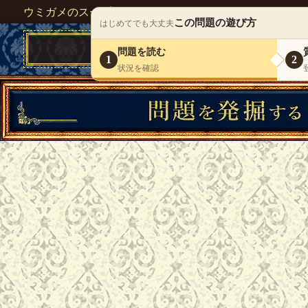
ウミガメのスープが１人で遊べる『 DEBONO（デボノ）
この問題の遊び方
はじめてでも大丈夫
問題を読む
1
2
状況を確認