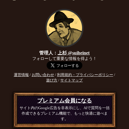
管理人：
上杉 @suiheinet
フォローして重要な情報を得よう！
運営情報
/
お問い合わせ
/
利用規約・プライバシーポリシー
/
遊び方
/
サイトマップ
プレミアム会員になる
サイト内のGoogle広告を非表示にし、AIで質問を一括
作成できるプレミアム機能で、もっと快適に遊べま
す。