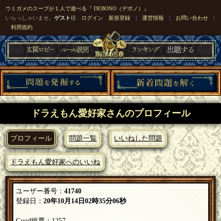
ウミガメのスープが１人で遊べる『 DEBONO（デボノ）』
いらっしゃいませ。
ゲスト
様
ログイン
新規登録
|
運営情報
|
お問い合わせ
|
利用規約
ドラえもん愛好家さんのプロフィール
プロフィール
問題一覧
いいねした問題
ドラえもん愛好家へのいいね
ユーザー番号：
41740
登録日：
20年10月14日02時35分06秒
Good総票：1257