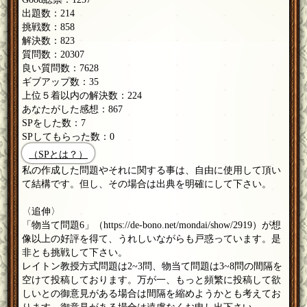
出題数：214
挑戦数：858
解決数：823
質問数：20307
良い質問数：7628
ギブアップ数：35
上位５着以内の解決数：224
あなたがした感想：867
SPをした数：7
SPしてもらった数：0
（SPとは？）
私の作成した問題やそれに関する事は、自由に使用して頂い
て結構です。但し、その場合は出典を明確にして下さい。
〈追伸〉
「物当て問題6」（https://de-bono.net/mondai/show/2919）が想
像以上の好評を得て、うれしいながらも戸惑っています。是
非とも挑戦して下さい。
レイトン教授方式問題は2~3問、物当て問題は3~8問の間隔を
空けて投稿しております。万が一、もっと頻繁に投稿して欲
しいとの御意見がある場合は間隔を縮めようかとも考えてお