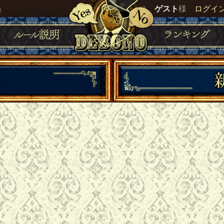
』
いらっしゃいませ。
ゲスト
様
ログイ