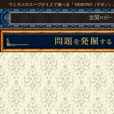
ウミガメのスープが１人で遊べる『 DEBONO（デボノ）