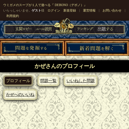
ウミガメのスープが１人で遊べる『 DEBONO（デボノ）』
いらっしゃいませ。
ゲスト
様
ログイン
新規登録
|
運営情報
|
お問い合わせ
|
利用規約
かぜさんのプロフィール
プロフィール
問題一覧
いいねした問題
かぜへのいいね