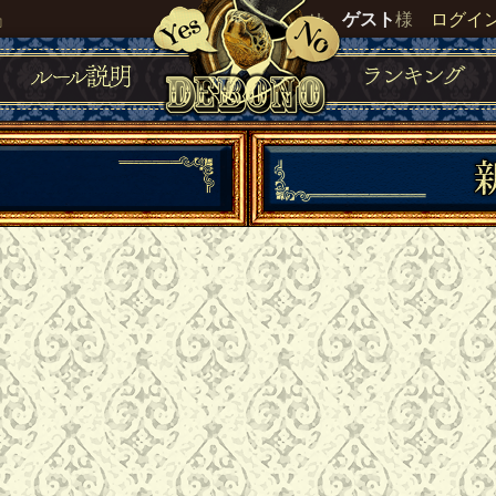
』
いらっしゃいませ。
ゲスト
様
ログイ