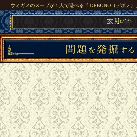
ウミガメのスープが１人で遊べる『 DEBONO（デボノ）