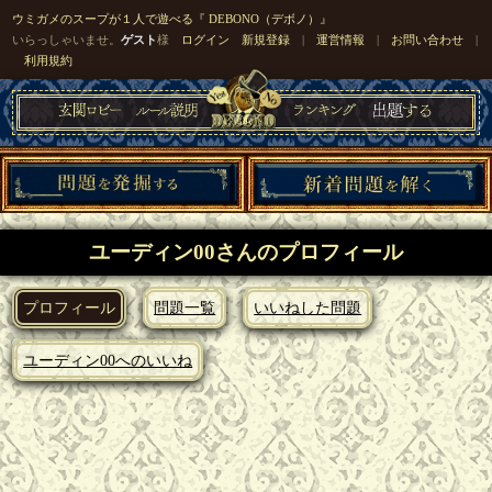
ウミガメのスープが１人で遊べる『 DEBONO（デボノ）』
いらっしゃいませ。
ゲスト
様
ログイン
新規登録
|
運営情報
|
お問い合わせ
|
利用規約
ユーディン00さんのプロフィール
プロフィール
問題一覧
いいねした問題
ユーディン00へのいいね