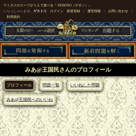
ウミガメのスープが１人で遊べる『 DEBONO（デボノ）』
いらっしゃいませ。
ゲスト
様
ログイン
新規登録
|
運営情報
|
お問い合わせ
|
利用規約
みあ@王国民さんのプロフィール
プロフィール
問題一覧
いいねした問題
みあ@王国民へのいいね