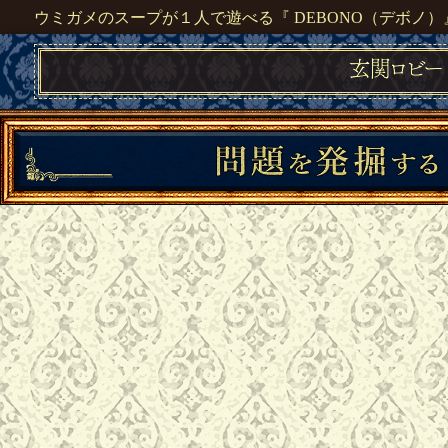
ウミガメのスープが１人で遊べる『 DEBONO（デボノ）