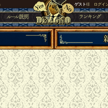
』
いらっしゃいませ。
ゲスト
様
ログイ