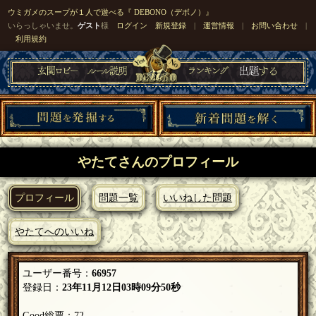
ウミガメのスープが１人で遊べる『 DEBONO（デボノ）』
いらっしゃいませ。
ゲスト
様
ログイン
新規登録
|
運営情報
|
お問い合わせ
|
利用規約
やたてさんのプロフィール
プロフィール
問題一覧
いいねした問題
やたてへのいいね
ユーザー番号：
66957
登録日：
23年11月12日03時09分50秒
Good総票：72