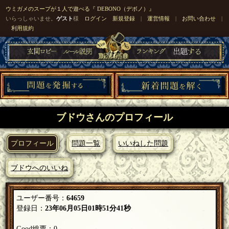
ウミガメのスープが１人で遊べる『 DEBONO（デボノ）』
いらっしゃいませ。
ゲスト
様
ログイン
新規登録
|
運営情報
|
お問い合わせ
|
利用規約
ブドウさんのプロフィール
プロフィール
問題一覧
いいねした問題
ブドウへのいいね
ユーザー番号：
64659
登録日：
23年06月05日01時51分41秒
Good総票：0