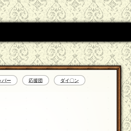
ッパー
応援団
ダイ〇ン