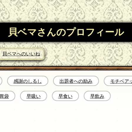
貝ベマさんのプロフィール
貝ベマへのいいね
感謝のしるし
出題者への励み
モチベア
胃袋
早吸い
早食い
早飲み