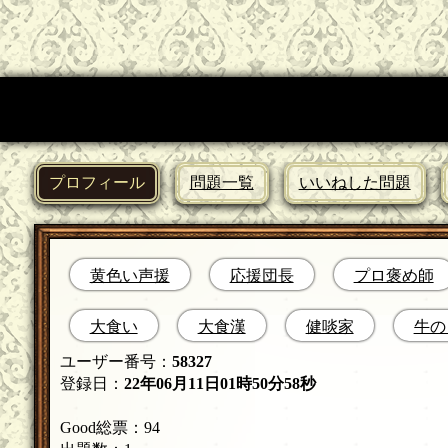
プロフィール
問題一覧
いいねした問題
黄色い声援
応援団長
プロ褒め師
大食い
大食漢
健啖家
牛の
ユーザー番号：
58327
登録日：
22年06月11日01時50分58秒
Good総票：94