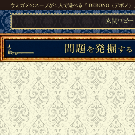
ウミガメのスープが１人で遊べる『 DEBONO（デボノ）