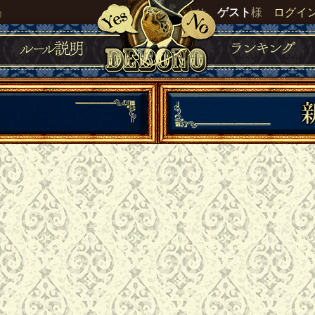
』
いらっしゃいませ。
ゲスト
様
ログイ