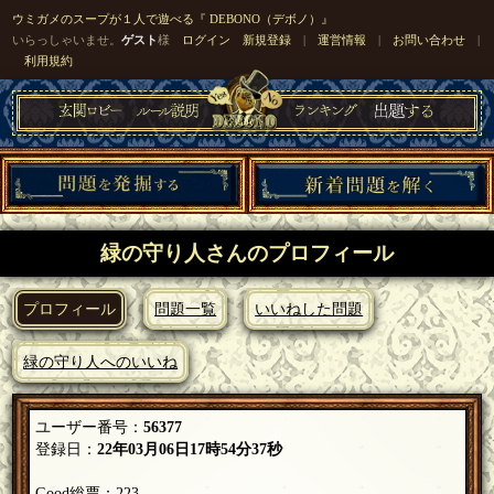
ウミガメのスープが１人で遊べる『 DEBONO（デボノ）』
いらっしゃいませ。
ゲスト
様
ログイン
新規登録
|
運営情報
|
お問い合わせ
|
利用規約
緑の守り人さんのプロフィール
プロフィール
問題一覧
いいねした問題
緑の守り人へのいいね
ユーザー番号：
56377
登録日：
22年03月06日17時54分37秒
Good総票：223