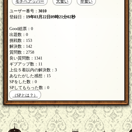
モチベアッパー
大食い
早食い
ユーザー番号：
3010
登録日：
19年03月22日09時21分02秒
Good総票：0
出題数：0
挑戦数：153
解決数：142
質問数：2758
良い質問数：1341
ギブアップ数：11
上位５着以内の解決数：3
あなたがした感想：15
SPをした数：0
SPしてもらった数：0
（SPとは？）