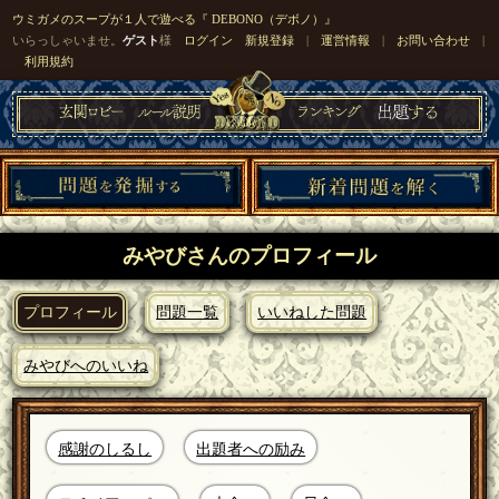
ウミガメのスープが１人で遊べる『 DEBONO（デボノ）』
いらっしゃいませ。
ゲスト
様
ログイン
新規登録
|
運営情報
|
お問い合わせ
|
利用規約
みやびさんのプロフィール
プロフィール
問題一覧
いいねした問題
みやびへのいいね
感謝のしるし
出題者への励み