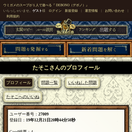
ウミガメのスープが１人で遊べる『 DEBONO（デボノ）』
いらっしゃいませ。
ゲスト
様
ログイン
新規登録
|
運営情報
|
お問い合わせ
|
利用規約
たそこさんのプロフィール
プロフィール
問題一覧
いいねした問題
たそこへのいいね
ユーザー番号：
27009
登録日：
19年12月21日20時44分50秒
Good総票：4