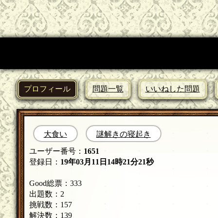
プロフィール
問題一覧
いいねした問題
大食い
謎解きの寝起き
ユーザー番号：
1651
登録日：
19年03月11日14時21分21秒
Good総票：333
出題数：2
挑戦数：157
解決数：139