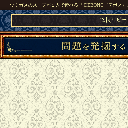
ウミガメのスープが１人で遊べる『 DEBONO（デボノ）