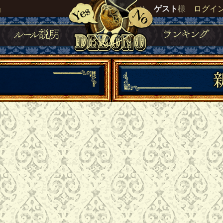
』
いらっしゃいませ。
ゲスト
様
ログイ