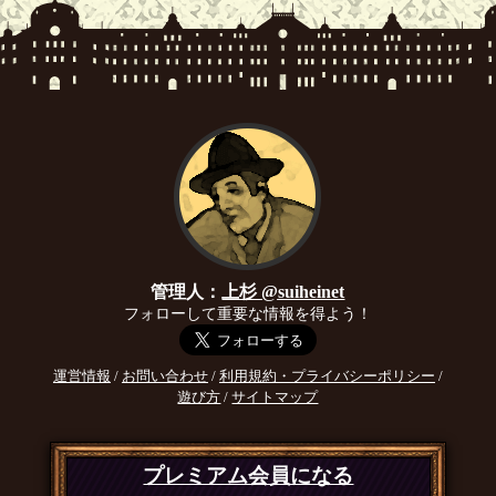
管理人：
上杉 @suiheinet
フォローして重要な情報を得よう！
運営情報
/
お問い合わせ
/
利用規約・プライバシーポリシー
/
遊び方
/
サイトマップ
プレミアム会員になる