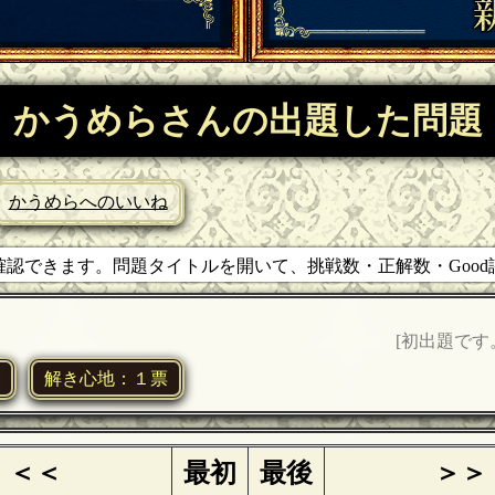
かうめらさんの出題した問題
かうめらへのいいね
認できます。問題タイトルを開いて、挑戦数・正解数・Goo
[初出題です
解き心地：１票
＜＜
最初
最後
＞＞