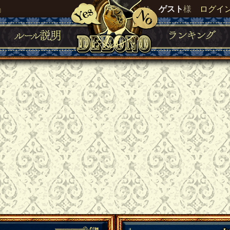
』
いらっしゃいませ。
ゲスト
様
ログイ