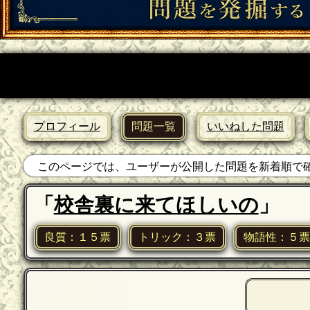
プロフィール
問題一覧
いいねした問題
このページでは、ユーザーが公開した問題を新着順で確
「
校舎裏に来てほしいの
」
良質：１５票
トリック：３票
物語性：５票