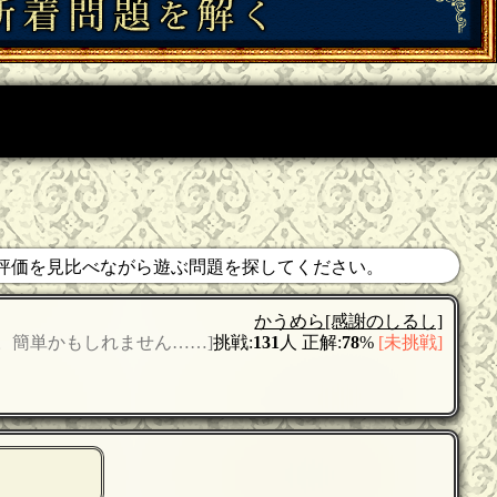
d評価を見比べながら遊ぶ問題を探してください。
かうめら
[感謝のしるし]
。簡単かもしれません……]
挑戦:
131
人 正解:
78
%
[未挑戦]