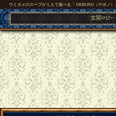
ウミガメのスープが１人で遊べる『 DEBONO（デボノ）