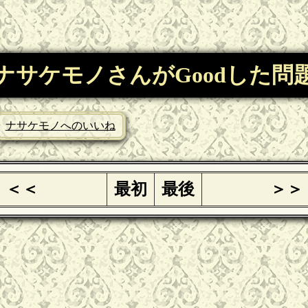
ナサケモノさんがGoodした問
ナサケモノへのいいね
＜＜
最初
最後
＞＞