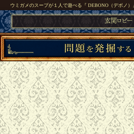
ウミガメのスープが１人で遊べる『 DEBONO（デボノ）