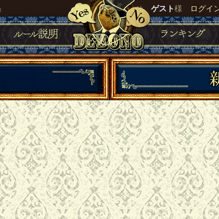
』
いらっしゃいませ。
ゲスト
様
ログイ