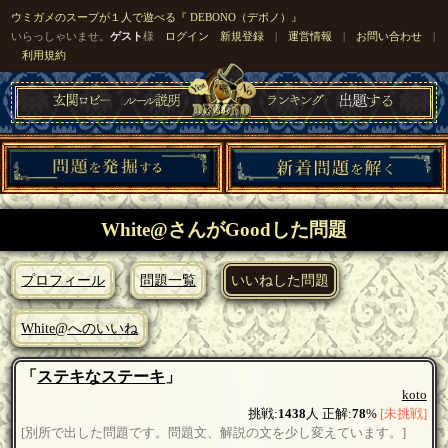
ウミガメのスープが１人で遊べる『 DEBONO（デボノ）』
いらっしゃいませ。
ゲスト
様
ログイン
新規登録
|
運営情報
|
お問い合わせ
|
利用規約
White@さんがGoodした問題
プロフィール
問題一覧
いいねした問題
White@へのいいね
「
ステキなステーキ
」
koto
挑戦:
1438
人 正解:
78
%
[未挑戦]
[別所で出した問題です。問題文、解説の文を少し変えています。]