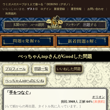
ウミガメのスープが１人で遊べる『 DEBONO（デボノ）』
いらっしゃいませ。
ゲスト
様
ログイン
新規登録
|
運営情報
|
お問い合わせ
|
利用規約
べっちゃんtopさんがGoodした問題
プロフィール
問題一覧
いいねした問題
べっちゃんtopへのいいね
「
手をつなぐ
」
オリオン
挑戦:
3969
人 正解:
64
%
[未挑戦]
[らて鯖からの再出題。タイトル気に入っています。]