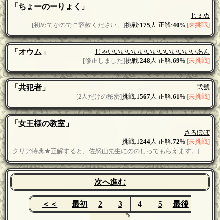
「
ちょーのーりょく
」
じぇぬ
[初めてなのでご容赦ください。]
挑戦:
175
人 正解:
40
%
[未挑戦]
「
オウム
」
じゃいいいいいいいいいいいいいいあん
[修正しました]
挑戦:
248
人 正解:
69
%
[未挑戦]
「
共犯者
」
弐號
[2人だけの秘密]
挑戦:
1567
人 正解:
61
%
[未挑戦]
「
女王様の教室
」
さるぼぼ
挑戦:
1244
人 正解:
72
%
[未挑戦]
[クリア特典★正解すると、佐怒山先生にののしってもらえます。]
次へ進む
＜＜
最初
2
3
4
5
最後