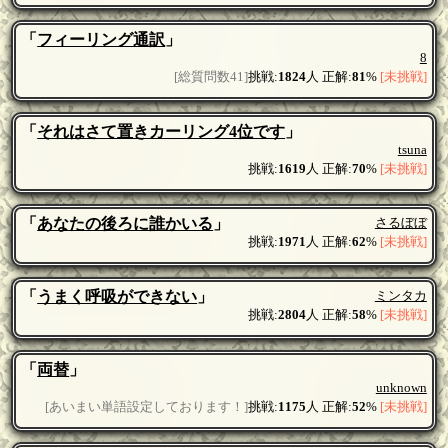
「
フィーリング通訳
」
8
[総質問数41]
挑戦:
1824
人 正解:
81
%
[未挑戦]
「
それはさて置きカーリング4位です
」
tsuna
挑戦:
1619
人 正解:
70
%
[未挑戦]
「
あなたの後ろに誰かいる
」
さるぼぼ
挑戦:
1971
人 正解:
62
%
[未挑戦]
「
うまく呼吸ができない
」
ミンタカ
挑戦:
2804
人 正解:
58
%
[未挑戦]
「
両替
」
unknown
[あいまい単語設定しております！]
挑戦:
1175
人 正解:
52
%
[未挑戦]