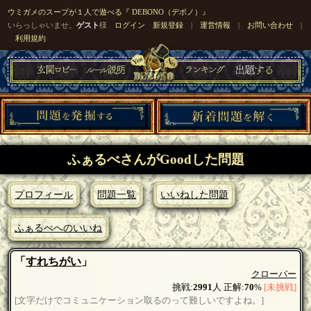
ウミガメのスープが１人で遊べる『 DEBONO（デボノ）』
いらっしゃいませ。
ゲスト
様
ログイン
新規登録
|
運営情報
|
お問い合わせ
|
利用規約
ふぁるべさんがGoodした問題
プロフィール
問題一覧
いいねした問題
ふぁるべへのいいね
「
すれちがい
」
クローバー
挑戦:
2991
人 正解:
70
%
[未挑戦]
[文字だけでコミュニケーション取るのって難しいですよね。]