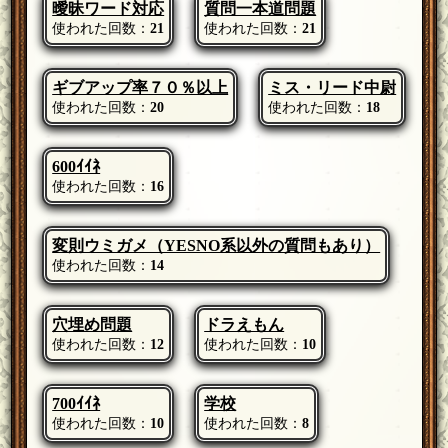
曖昧ワード対応
質問一本道問題
使われた回数：
21
使われた回数：
21
ギブアップ率７０％以上
ミス・リード中尉
使われた回数：
20
使われた回数：
18
600ｲｲﾈ
使われた回数：
16
変則ウミガメ（YESNO系以外の質問もあり）
使われた回数：
14
穴埋め問題
ドラえもん
使われた回数：
12
使われた回数：
10
700ｲｲﾈ
学校
使われた回数：
10
使われた回数：
8