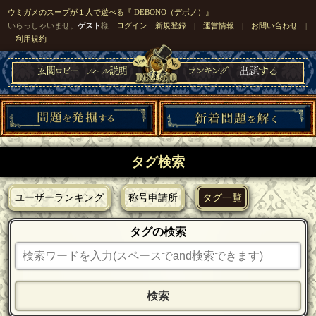
ウミガメのスープが１人で遊べる『 DEBONO（デボノ）』
いらっしゃいませ。
ゲスト
様
ログイン
新規登録
|
運営情報
|
お問い合わせ
|
利用規約
タグ検索
ユーザーランキング
称号申請所
タグ一覧
タグの検索
検索