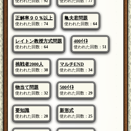
使われた回数：
92
使われた回数：
77
正解率９０％以上
亀夫君問題
使われた回数：
74
使われた回数：
64
レイトン教授方式問題
400ｲｲﾈ
使われた回数：
64
使われた回数：
51
挑戦者2000人
マルチEND
使われた回数：
38
使われた回数：
34
物当て問題
500ｲｲﾈ
使われた回数：
32
使われた回数：
29
要知識
新形式
使われた回数：
28
使われた回数：
25