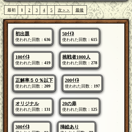
最初
1
2
3
4
5
次＞＞
最後
初出題
50ｲｲﾈ
使われた回数：
636
使われた回数：
615
100ｲｲﾈ
挑戦者1000人
使われた回数：
419
使われた回数：
278
正解率５０％以下
200ｲｲﾈ
使われた回数：
209
使われた回数：
197
オリジナル
20の扉
使われた回数：
131
使われた回数：
125
300ｲｲﾈ
挿絵あり