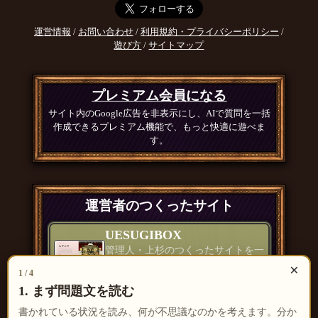
運営情報
/
お問い合わせ
/
利用規約・プライバシーポリシー
/
遊び方
/
サイトマップ
プレミアム会員になる
サイト内のGoogle広告を非表示にし、AIで質問を一括
作成できるプレミアム機能で、もっと快適に遊べま
す。
運営者のつくったサイト
UESUGIBOX
管理人・上杉のつくったサイトを一
覧で紹介
×
1 / 4
つくったもの一覧 ＞
1. まず問題文を読む
書かれている状況を読み、何が不思議なのかを考えます。分か