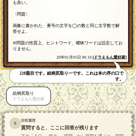
も良い。
〈問題〉
画像に書かれた、番号の文字を◯の数と同じ文字数で解
答せよ。
※問題の性質上、ヒントワード、曖昧ワードは設定してお
りません。
26年01月05日 06:16
[
ドラえもん愛好家
]
228題目です。絵柄尻取り一です。これは本の序の口で
す。
絵柄尻取り
ドラえもん愛好家
回答履歴
0
質問すると、ここに回答が残ります