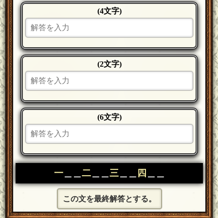
(4文字)
(2文字)
(6文字)
一
＿＿
二
＿＿
三
＿＿
四
＿＿
この文を最終解答とする。