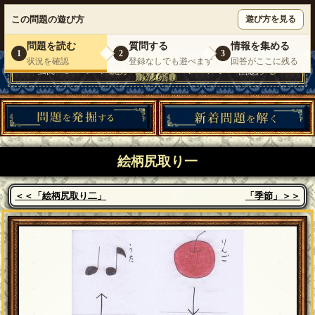
ウミガメのスープが１人で遊べる『 DEBONO（デボノ）』
この問題の遊び方
遊び方を見る
いらっしゃいませ。
ゲスト
様
ログイン
新規登録
|
運営情報
|
お問い合わせ
|
利用規約
問題を読む
質問する
情報を集める
1
2
3
状況を確認
登録なしでも遊べます
回答がここに残る
絵柄尻取り一
＜＜「絵柄尻取り二」
「季節」＞＞