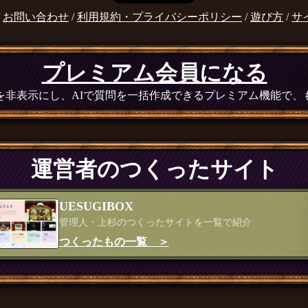
/
お問い合わせ
/
利用規約・プライバシーポリシー
/
遊び方
/
サ
プレミアム会員になる
広告を非表示にし、AIで質問を一括作成できるプレミアム機能で
運営者のつくったサイト
UESUGIBOX
管理人・上杉のつくったサイトを一覧で紹介
つくったもの一覧 ＞