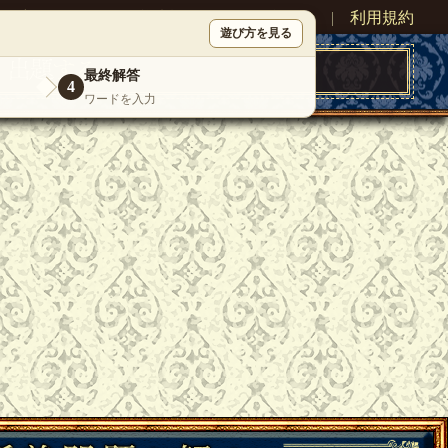
ン
新規登録
|
運営情報
|
お問い合わせ
|
利用規約
遊び方を見る
最終解答
4
ワードを入力