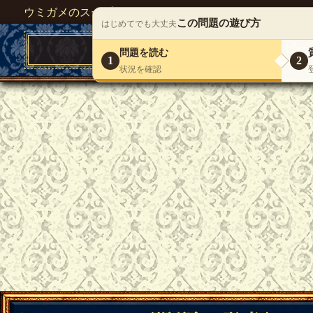
ウミガメのスープが１人で遊べる『 DEBONO（デボノ）
この問題の遊び方
はじめてでも大丈夫
問題を読む
1
2
状況を確認