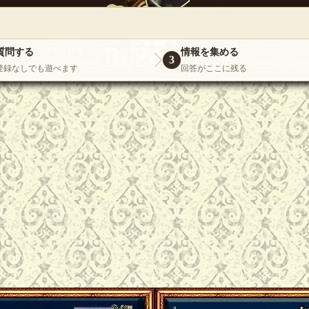
』
いらっしゃいませ。
ゲスト
様
ログイ
質問する
情報を集める
3
登録なしでも遊べます
回答がここに残る