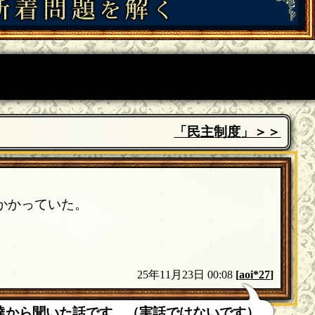
「民主制度」＞＞
かかっていた。
25年11月23日 00:08
[
aoi*27
]
達から聞いた話です。（実話ではないです）