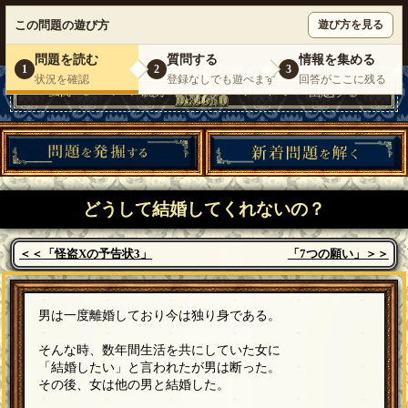
ウミガメのスープが１人で遊べる『 DEBONO（デボノ）』
この問題の遊び方
遊び方を見る
いらっしゃいませ。
ゲスト
様
ログイン
新規登録
|
運営情報
|
お問い合わせ
|
利用規約
問題を読む
質問する
情報を集める
1
2
3
状況を確認
登録なしでも遊べます
回答がここに残る
どうして結婚してくれないの？
＜＜「怪盗Xの予告状3」
「7つの願い」＞＞
男は一度離婚しており今は独り身である。
そんな時、数年間生活を共にしていた女に
「結婚したい」と言われたが男は断った。
その後、女は他の男と結婚した。