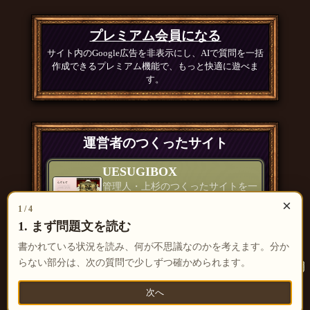
プレミアム会員になる
サイト内のGoogle広告を非表示にし、AIで質問を一括
作成できるプレミアム機能で、もっと快適に遊べま
す。
運営者のつくったサイト
UESUGIBOX
管理人・上杉のつくったサイトを一
覧で紹介
×
1 / 4
つくったもの一覧 ＞
1. まず問題文を読む
書かれている状況を読み、何が不思議なのかを考えます。分か
らない部分は、次の質問で少しずつ確かめられます。
次へ