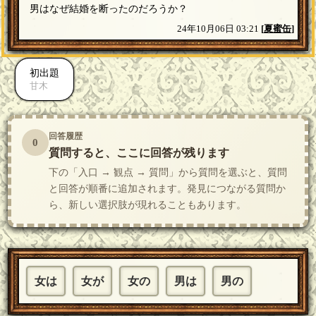
男はなぜ結婚を断ったのだろうか？
24年10月06日 03:21
[
夏蜜缶
]
初出題
甘木
回答履歴
0
質問すると、ここに回答が残ります
下の「入口 → 観点 → 質問」から質問を選ぶと、質問
と回答が順番に追加されます。発見につながる質問か
ら、新しい選択肢が現れることもあります。
女は
女が
女の
男は
男の