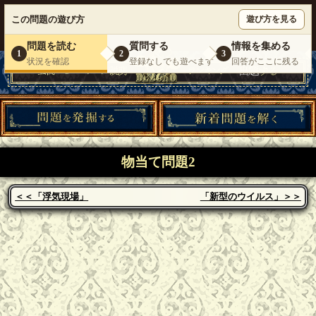
ウミガメのスープが１人で遊べる『 DEBONO（デボノ）』
この問題の遊び方
遊び方を見る
いらっしゃいませ。
ゲスト
様
ログイン
新規登録
|
運営情報
|
お問い合わせ
|
利用規約
問題を読む
質問する
情報を集める
1
2
3
状況を確認
登録なしでも遊べます
回答がここに残る
物当て問題2
＜＜「浮気現場」
「新型のウイルス」＞＞