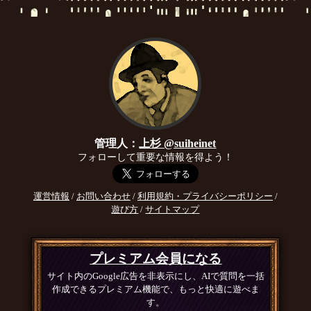
管理人：
上杉 @suiheinet
フォローして重要な情報を得よう！
運営情報
/
お問い合わせ
/
利用規約・プライバシーポリシー
/
遊び方
/
サイトマップ
プレミアム会員になる
サイト内のGoogle広告を非表示にし、AIで質問を一括
作成できるプレミアム機能で、もっと快適に遊べま
す。