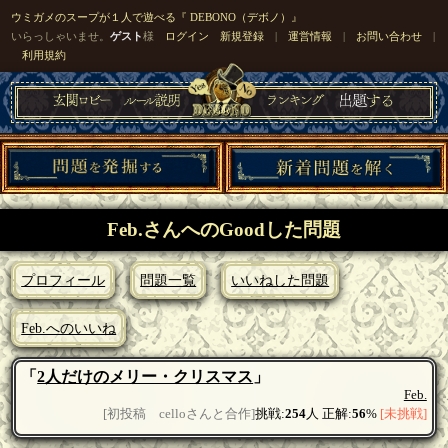
ウミガメのスープが１人で遊べる『 DEBONO（デボノ）』
いらっしゃいませ。
ゲスト
様
ログイン
新規登録
|
運営情報
|
お問い合わせ
|
利用規約
Feb.さんへのGoodした問題
プロフィール
問題一覧
いいねした問題
Feb.へのいいね
「
2人だけのメリー・クリスマス
」
Feb.
[初投稿 celloさんと合作]
挑戦:
254
人 正解:
56
%
[未挑戦]