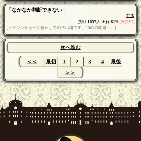
「
なかなか判断できない
」
甘木
挑戦:
1657
人 正解:
81
%
[未挑戦]
[ラテシンから一部修正しての再出題です。20の扉問題～。]
次へ進む
＜＜
最初
1
2
3
4
最後
＞＞