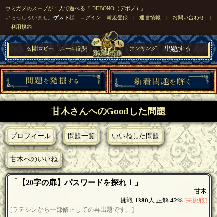
ウミガメのスープが１人で遊べる『 DEBONO（デボノ）』
いらっしゃいませ。
ゲスト
様
ログイン
新規登録
|
運営情報
|
お問い合わせ
|
利用規約
甘木さんへのGoodした問題
プロフィール
問題一覧
いいねした問題
甘木へのいいね
「
【20字の扉】パスワードを探れ！
」
甘木
挑戦:
1380
人 正解:
42
%
[未挑戦]
[ラテシンから一部修正しての再出題です。]