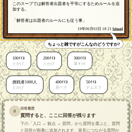
このスープでは解答者出題者を平等にするためルールを追
加する。
「解答者は出題者のルールにも従う事」
19年06月03日 18:21
[
sitan
]
ちょっと雑ですがこんなのどうですか?
100ｲｲﾈ
200ｲｲﾈ
300ｲｲﾈ
とかげ
とかげ
環＃16
挑戦者1000人
400ｲｲﾈ
50ｲｲﾈ
とかげ
貝ベマ
テムヌフ
回答履歴
0
質問すると、ここに回答が残ります
下の「入口 → 観点 → 質問」から質問を選ぶと、質問
と回答が順番に追加されます。発見につながる質問か