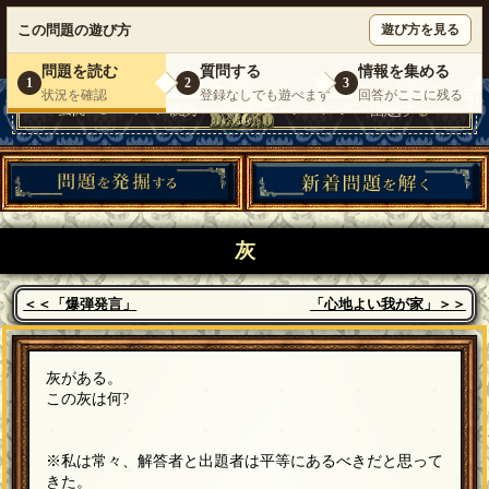
ウミガメのスープが１人で遊べる『 DEBONO（デボノ）』
この問題の遊び方
遊び方を見る
いらっしゃいませ。
ゲスト
様
ログイン
新規登録
|
運営情報
|
お問い合わせ
|
利用規約
問題を読む
質問する
情報を集める
1
2
3
状況を確認
登録なしでも遊べます
回答がここに残る
灰
＜＜「爆弾発言」
「心地よい我が家」＞＞
灰がある。
この灰は何?
※私は常々、解答者と出題者は平等にあるべきだと思って
きた。