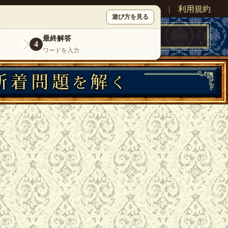
ン
新規登録
|
運営情報
|
お問い合わせ
|
利用規約
遊び方を見る
最終解答
4
ワードを入力