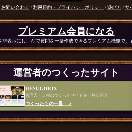
/
お問い合わせ
/
利用規約・プライバシーポリシー
/
遊び方
/
サ
プレミアム会員になる
広告を非表示にし、AIで質問を一括作成できるプレミアム機能で
運営者のつくったサイト
UESUGIBOX
管理人・上杉のつくったサイトを一覧で紹介
つくったもの一覧 ＞