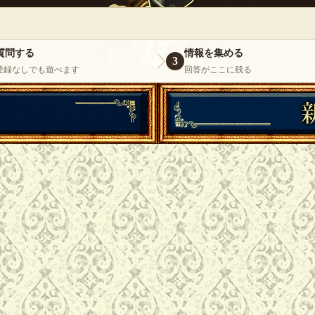
』
いらっしゃいませ。
ゲスト
様
ログイ
質問する
情報を集める
3
登録なしでも遊べます
回答がここに残る