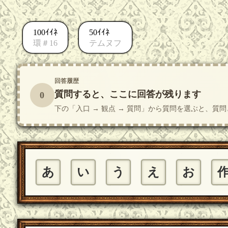
100ｲｲﾈ
50ｲｲﾈ
環＃16
テムヌフ
回答履歴
質問すると、ここに回答が残ります
0
下の「入口 → 観点 → 質問」から質問を選ぶと、
あ
い
う
え
お