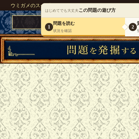
ウミガメのスープが１人で遊べる『 DEBONO（デボノ）
この問題の遊び方
はじめてでも大丈夫
問題を読む
1
2
状況を確認