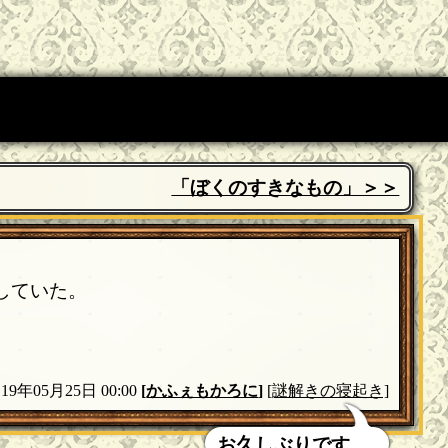
「ぼくのすきなもの」＞＞
していた。
19年05月25日 00:00
[
かふぇもかろに
]
[謎解きの寝起き]
お久しぶりです。