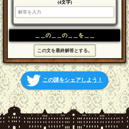
(4文字)
＿＿
の
＿＿
の
＿＿
を
＿＿
この文を最終解答とする。
この謎をシェアしよう！