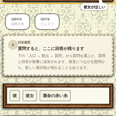
彼女がほしい
100ｲｲﾈ
50ｲｲﾈ
花舞月夜
テムヌフ
回答履歴
0
質問すると、ここに回答が残ります
下の「入口 → 観点 → 質問」から質問を選ぶと、質問
と回答が順番に追加されます。発見につながる質問か
ら、新しい選択肢が現れることもあります。
彼
彼女
運命の赤い糸