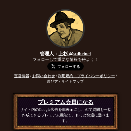
管理人：
上杉 @suiheinet
フォローして重要な情報を得よう！
運営情報
/
お問い合わせ
/
利用規約・プライバシーポリシー
/
遊び方
/
サイトマップ
プレミアム会員になる
サイト内のGoogle広告を非表示にし、AIで質問を一括
作成できるプレミアム機能で、もっと快適に遊べま
す。