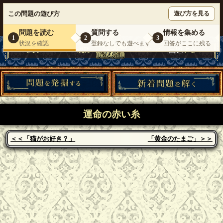
ウミガメのスープが１人で遊べる『 DEBONO（デボノ）』
この問題の遊び方
遊び方を見る
いらっしゃいませ。
ゲスト
様
ログイン
新規登録
|
運営情報
|
お問い合わせ
|
利用規約
問題を読む
質問する
情報を集める
1
2
3
状況を確認
登録なしでも遊べます
回答がここに残る
運命の赤い糸
＜＜「猫がお好き？」
「黄金のたまご」＞＞