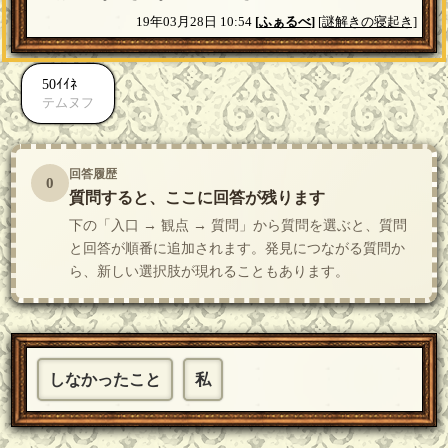
19年03月28日 10:54
[
ふぁるべ
]
[謎解きの寝起き]
50ｲｲﾈ
テムヌフ
回答履歴
0
質問すると、ここに回答が残ります
下の「入口 → 観点 → 質問」から質問を選ぶと、質問
と回答が順番に追加されます。発見につながる質問か
ら、新しい選択肢が現れることもあります。
しなかったこと
私