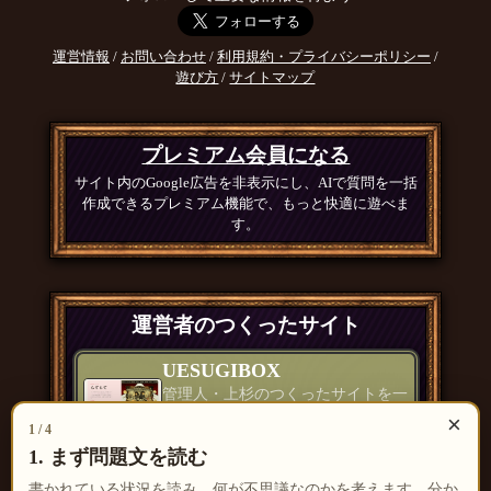
運営情報
/
お問い合わせ
/
利用規約・プライバシーポリシー
/
遊び方
/
サイトマップ
プレミアム会員になる
サイト内のGoogle広告を非表示にし、AIで質問を一括
作成できるプレミアム機能で、もっと快適に遊べま
す。
運営者のつくったサイト
UESUGIBOX
管理人・上杉のつくったサイトを一
覧で紹介
×
1 / 4
つくったもの一覧 ＞
1. まず問題文を読む
書かれている状況を読み、何が不思議なのかを考えます。分か