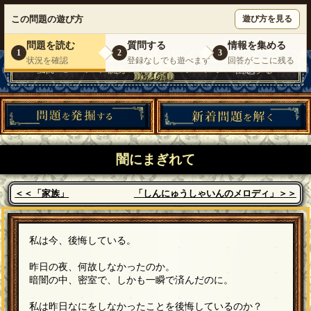
ウミガメのスープが１人で遊べる『 DEBONO（デボノ）』
この問題の遊び方
遊び方を見る
いらっしゃいませ。
ゲスト
様
ログイン
新規登録
|
運営情報
|
お問い合わせ
|
利用規約
問題を読む
質問する
情報を集める
1
2
3
状況を確認
登録なしでも遊べます
回答がここに残る
闇にまぎれて
＜＜「家族」
「しんにゅうしゃいんのメロディ」＞＞
私は今、後悔している。
昨日の夜、何故しなかったのか。
暗闇の中、密室で、しかも一瞬で済んだのに。
私は昨日なにをしなかったことを後悔しているのか？