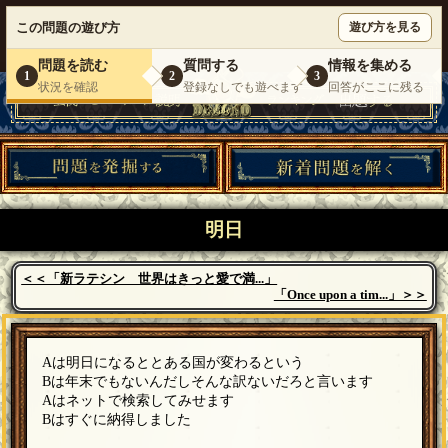
ウミガメのスープが１人で遊べる『 DEBONO（デボノ）』
この問題の遊び方
遊び方を見る
いらっしゃいませ。
ゲスト
様
ログイン
新規登録
|
運営情報
|
お問い合わせ
|
利用規約
問題を読む
質問する
情報を集める
1
2
3
状況を確認
登録なしでも遊べます
回答がここに残る
明日
＜＜「新ラテシン 世界はきっと愛で満...」
「Once upon a tim...」＞＞
Aは明日になるととある国が変わるという
Bは年末でもないんだしそんな訳ないだろと言います
Aはネットで検索してみせます
Bはすぐに納得しました