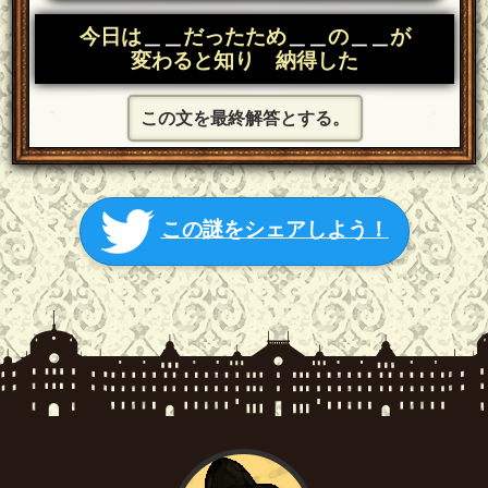
今日は
＿＿
だったため
＿＿
の
＿＿
が
変わると知り 納得した
この文を最終解答とする。
この謎をシェアしよう！