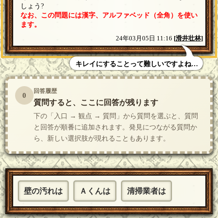
しょう?
なお、この問題には漢字、アルファベッド（全角）を使い
ます。
24年03月05日 11:16
[
滑井壮林
]
キレイにすることって難しいですよね…
回答履歴
0
質問すると、ここに回答が残ります
下の「入口 → 観点 → 質問」から質問を選ぶと、質問
と回答が順番に追加されます。発見につながる質問か
ら、新しい選択肢が現れることもあります。
壁の汚れは
Ａくんは
清掃業者は