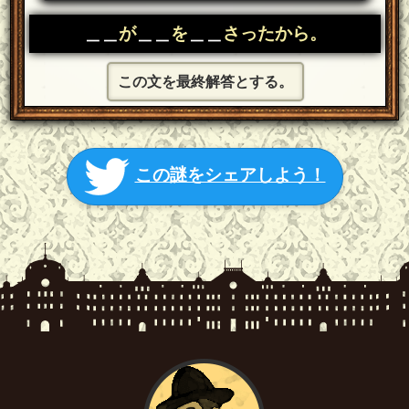
＿＿
が
＿＿
を
＿＿
さったから。
この文を最終解答とする。
この謎をシェアしよう！