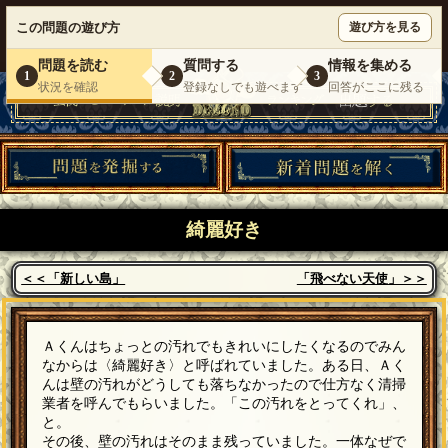
ウミガメのスープが１人で遊べる『 DEBONO（デボノ）』
この問題の遊び方
遊び方を見る
いらっしゃいませ。
ゲスト
様
ログイン
新規登録
|
運営情報
|
お問い合わせ
|
利用規約
問題を読む
質問する
情報を集める
1
2
3
状況を確認
登録なしでも遊べます
回答がここに残る
綺麗好き
＜＜「新しい島」
「飛べない天使」＞＞
Ａくんはちょっとの汚れでもきれいにしたくなるのでみん
なからは〈綺麗好き〉と呼ばれていました。ある日、Ａく
んは壁の汚れがどうしても落ちなかったので仕方なく清掃
業者を呼んでもらいました。「この汚れをとってくれ」、
と。
その後、壁の汚れはそのまま残っていました。一体なぜで