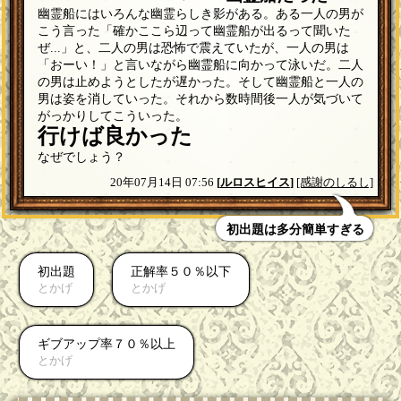
幽霊船にはいろんな幽霊らしき影がある。ある一人の男が
こう言った「確かここら辺って幽霊船が出るって聞いた
ぜ...」と、二人の男は恐怖で震えていたが、一人の男は
「おーい！」と言いながら幽霊船に向かって泳いだ。二人
の男は止めようとしたが遅かった。そして幽霊船と一人の
男は姿を消していった。それから数時間後一人が気づいて
がっかりしてこういった。
行けば良かった
なぜでしょう？
20年07月14日 07:56
[
ルロスヒイス
]
[感謝のしるし]
初出題は多分簡単すぎる
初出題
正解率５０％以下
とかげ
とかげ
ギブアップ率７０％以上
とかげ