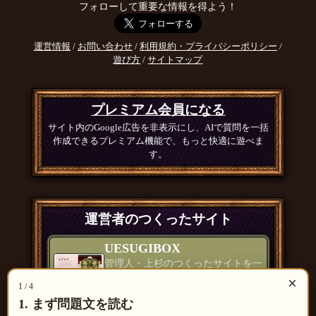
フォローして重要な情報を得よう！
運営情報
/
お問い合わせ
/
利用規約・プライバシーポリシー
/
遊び方
/
サイトマップ
プレミアム会員になる
サイト内のGoogle広告を非表示にし、AIで質問を一括
作成できるプレミアム機能で、もっと快適に遊べま
す。
運営者のつくったサイト
UESUGIBOX
管理人・上杉のつくったサイトを一
覧で紹介
×
1 / 4
つくったもの一覧 ＞
1. まず問題文を読む