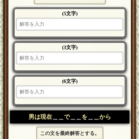
(5文字)
(3文字)
(6文字)
男は現在
＿＿
で
＿＿
を
＿＿
から
この文を最終解答とする。