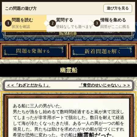
ウミガメのスープが１人で遊べる『 DEBONO（デボノ）』
この問題の遊び方
遊び方を見る
いらっしゃいませ。
ゲスト
様
ログイン
新規登録
|
運営情報
|
お問い合わせ
|
利用規約
問題を読む
質問する
情報を集める
1
2
3
状況を確認
登録なしでも遊べます
回答がここに残る
幽霊船
＜＜「わざとだから！」
「青空のせいじゃない」＞＞
ある船に三人の男がいた。
男たちが漁をし始めるて数時間経過すると嵐が来て沈没し
てしまったが非常用ボートで脱出した。数日を耐えて経過
して海が冷たくなったきた頃、ある一人の男が一つの船を
発見した。男たちは助けを求めたがその船が近づくにすれ
幽霊船だった
希望が恐怖に変わった。その船は
。