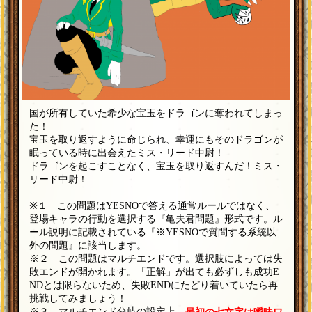
国が所有していた希少な宝玉をドラゴンに奪われてしまっ
た！
宝玉を取り返すように命じられ、幸運にもそのドラゴンが
眠っている時に出会えたミス・リード中尉！
ドラゴンを起こすことなく、宝玉を取り返すんだ！ミス・
リード中尉！
※１ この問題はYESNOで答える通常ルールではなく、
登場キャラの行動を選択する『亀夫君問題』形式です。ル
ール説明に記載されている『※YESNOで質問する系統以
外の問題』に該当します。
※２ この問題はマルチエンドです。選択肢によっては失
敗エンドが開かれます。「正解」が出ても必ずしも成功E
NDとは限らないため、失敗ENDにたどり着いていたら再
挑戦してみましょう！
※３ マルチエンド分岐の設定上、