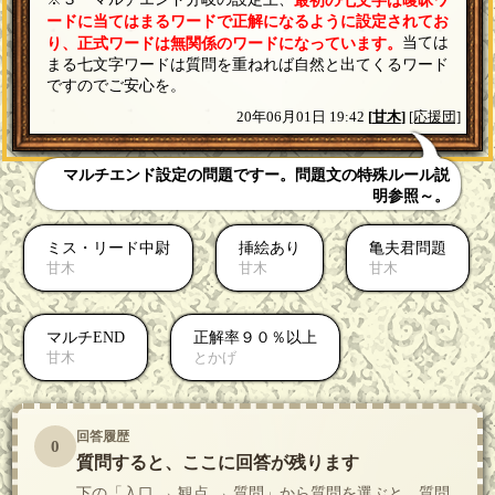
最初の七文字は曖昧ワ
ードに当てはまるワードで正解になるように設定されてお
当ては
り、正式ワードは無関係のワードになっています。
まる七文字ワードは質問を重ねれば自然と出てくるワード
ですのでご安心を。
20年06月01日 19:42
[
甘木
]
[応援団]
マルチエンド設定の問題ですー。問題文の特殊ルール説
明参照～。
ミス・リード中尉
挿絵あり
亀夫君問題
甘木
甘木
甘木
マルチEND
正解率９０％以上
甘木
とかげ
回答履歴
0
質問すると、ここに回答が残ります
下の「入口 → 観点 → 質問」から質問を選ぶと、質問