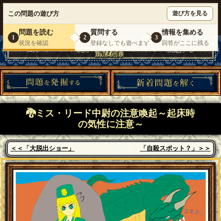
ウミガメのスープが１人で遊べる『 DEBONO（デボノ）』
この問題の遊び方
遊び方を見る
いらっしゃいませ。
ゲスト
様
ログイン
新規登録
|
運営情報
|
お問い合わせ
|
利用規約
問題を読む
質問する
情報を集める
1
2
3
状況を確認
登録なしでも遊べます
回答がここに残る
🐉ミス・リード中尉の注意喚起～起床時
の気性に注意～
＜＜「大脱出ショー」
「自殺スポット？」＞＞