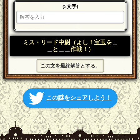
(5文字)
ミス・リード中尉（よし！宝玉を
＿
＿
と
＿＿
作戦！）
この文を最終解答とする。
この謎をシェアしよう！