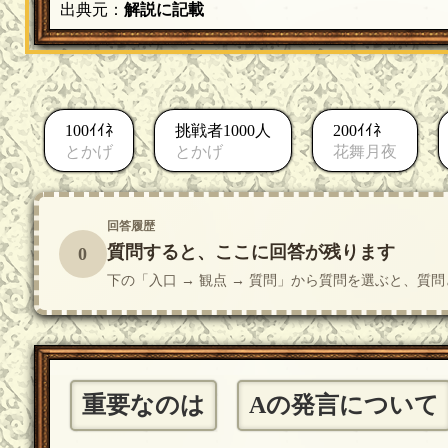
出典元：
解説に記載
100ｲｲﾈ
挑戦者1000人
200ｲｲﾈ
とかげ
とかげ
花舞月夜
回答履歴
質問すると、ここに回答が残ります
0
下の「入口 → 観点 → 質問」から質問を選ぶと、
重要なのは
Aの発言について