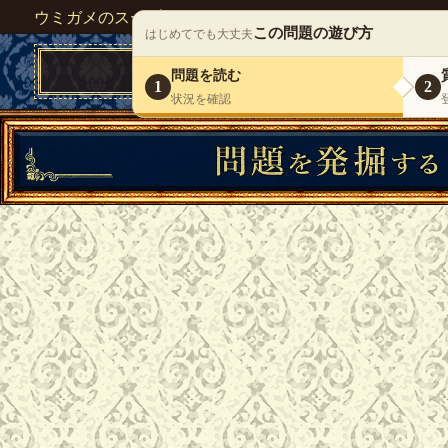
ウミガメのスープが１人で遊べる『 DEBONO（デボノ）
この問題の遊び方
はじめてでも大丈夫
問題を読む
1
2
状況を確認