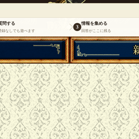
』
いらっしゃいませ。
ゲスト
様
ログイ
質問する
情報を集める
3
登録なしでも遊べます
回答がここに残る