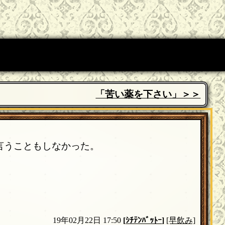
「苦い薬を下さい」＞＞
言うこともしなかった。
19年02月22日 17:50
[
ｼﾁﾃﾝﾊﾞｯﾄｰ
]
[早飲み]