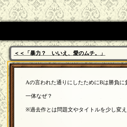
＜＜「暴力？ いいえ、愛のムチ。」
Aの言われた通りにしたためにBは勝負に
一体なぜ？
※過去作とは問題文やタイトルを少し変