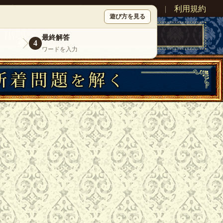
ン
新規登録
|
運営情報
|
お問い合わせ
|
利用規約
遊び方を見る
最終解答
4
ワードを入力