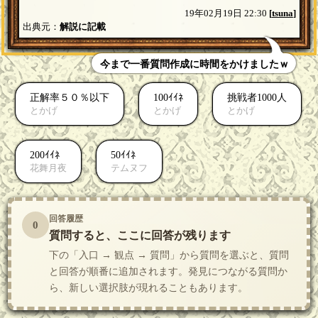
19年02月19日 22:30
[
tsuna
]
出典元：
解説に記載
今まで一番質問作成に時間をかけましたｗ
正解率５０％以下
100ｲｲﾈ
挑戦者1000人
とかげ
とかげ
とかげ
200ｲｲﾈ
50ｲｲﾈ
花舞月夜
テムヌフ
回答履歴
0
質問すると、ここに回答が残ります
下の「入口 → 観点 → 質問」から質問を選ぶと、質問
と回答が順番に追加されます。発見につながる質問か
ら、新しい選択肢が現れることもあります。