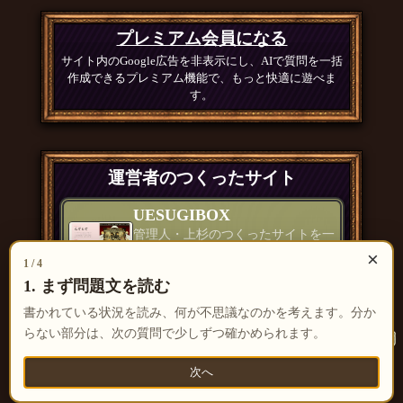
プレミアム会員になる
サイト内のGoogle広告を非表示にし、AIで質問を一括
作成できるプレミアム機能で、もっと快適に遊べま
す。
運営者のつくったサイト
UESUGIBOX
管理人・上杉のつくったサイトを一
覧で紹介
×
1 / 4
つくったもの一覧 ＞
1. まず問題文を読む
書かれている状況を読み、何が不思議なのかを考えます。分か
らない部分は、次の質問で少しずつ確かめられます。
次へ