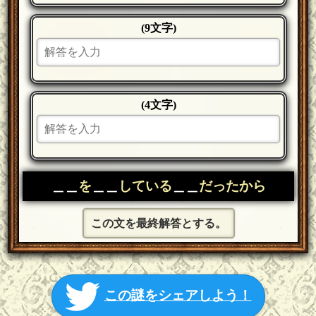
(9文字)
(4文字)
＿＿
を
＿＿
している
＿＿
だったから
この文を最終解答とする。
この謎をシェアしよう！