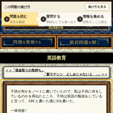
ウミガメのスープが１人で遊べる『 DEBONO（デボノ）』
この問題の遊び方
遊び方を見る
いらっしゃいませ。
ゲスト
様
ログイン
新規登録
|
運営情報
|
お問い合わせ
|
利用規約
問題を読む
質問する
情報を集める
1
2
3
状況を確認
登録なしでも遊べます
回答がここに残る
英語教育
＜＜「借金取りの気持ち」
「新ラテシン よしみじゃないよ、...」＞＞
子供が何かをノートに書いていたので、私は子供に何をし
ているのかを尋ねたところ、子供は英語の勉強をしている
と言って、ABCと書いた後にRを書いた。
一体何故?