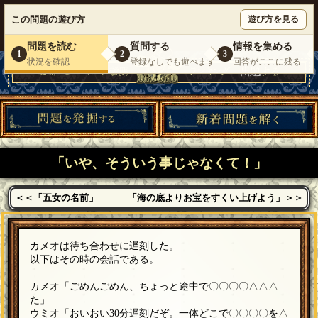
ウミガメのスープが１人で遊べる『 DEBONO（デボノ）』
この問題の遊び方
遊び方を見る
いらっしゃいませ。
ゲスト
様
ログイン
新規登録
|
運営情報
|
お問い合わせ
|
利用規約
問題を読む
質問する
情報を集める
1
2
3
状況を確認
登録なしでも遊べます
回答がここに残る
「いや、そういう事じゃなくて！」
＜＜「五女の名前」
「海の底よりお宝をすくい上げよう」＞＞
カメオは待ち合わせに遅刻した。
以下はその時の会話である。
カメオ「ごめんごめん、ちょっと途中で〇〇〇〇△△△
た」
ウミオ「おいおい30分遅刻だぞ。一体どこで〇〇〇〇を△