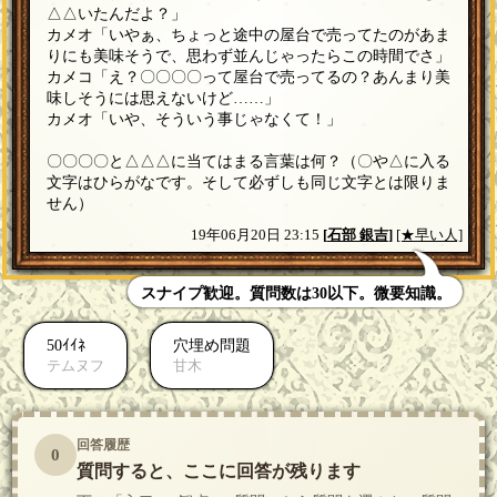
△△いたんだよ？」
カメオ「いやぁ、ちょっと途中の屋台で売ってたのがあま
りにも美味そうで、思わず並んじゃったらこの時間でさ」
カメコ「え？〇〇〇〇って屋台で売ってるの？あんまり美
味しそうには思えないけど……」
カメオ「いや、そういう事じゃなくて！」
〇〇〇〇と△△△に当てはまる言葉は何？（〇や△に入る
文字はひらがなです。そして必ずしも同じ文字とは限りま
せん）
19年06月20日 23:15
[
石部 銀吉
]
[★早い人]
スナイプ歓迎。質問数は30以下。微要知識。
50ｲｲﾈ
穴埋め問題
テムヌフ
甘木
回答履歴
0
質問すると、ここに回答が残ります