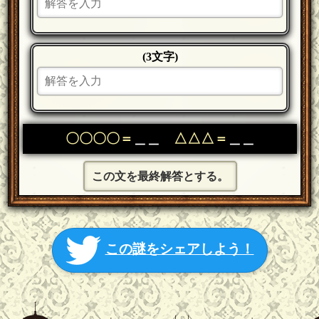
(3文字)
〇〇〇〇＝
＿＿
△△△＝
＿＿
この文を最終解答とする。
この謎をシェアしよう！