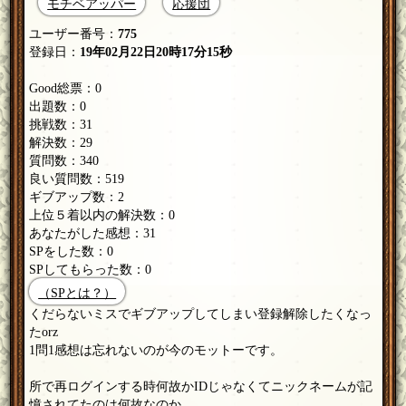
モチベアッパー
応援団
ユーザー番号：
775
登録日：
19年02月22日20時17分15秒
Good総票：0
出題数：0
挑戦数：31
解決数：29
質問数：340
良い質問数：519
ギブアップ数：2
上位５着以内の解決数：0
あなたがした感想：31
SPをした数：0
SPしてもらった数：0
（SPとは？）
くだらないミスでギブアップしてしまい登録解除したくなっ
たorz
1問1感想は忘れないのが今のモットーです。
所で再ログインする時何故かIDじゃなくてニックネームが記
憶されてたのは何故なのか。