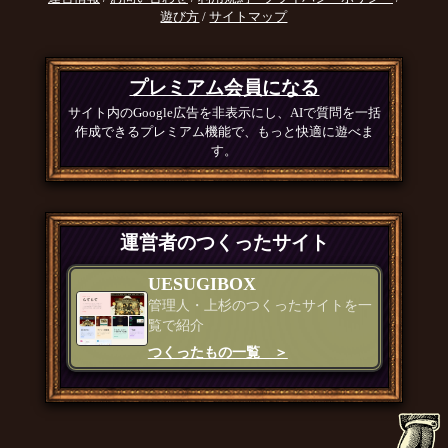
遊び方
/
サイトマップ
プレミアム会員になる
サイト内のGoogle広告を非表示にし、AIで質問を一括
作成できるプレミアム機能で、もっと快適に遊べま
す。
運営者のつくったサイト
UESUGIBOX
管理人・上杉のつくったサイトを一
覧で紹介
つくったもの一覧 ＞