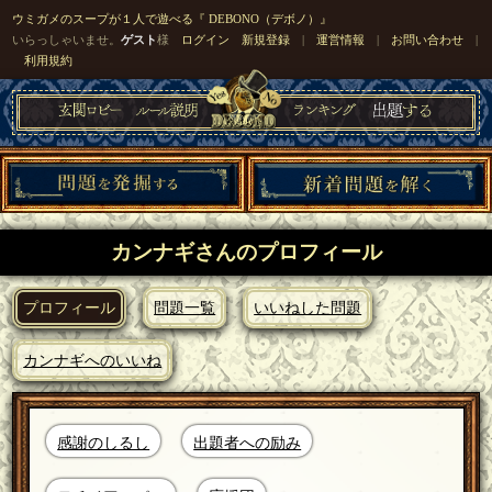
ウミガメのスープが１人で遊べる『 DEBONO（デボノ）』
いらっしゃいませ。
ゲスト
様
ログイン
新規登録
|
運営情報
|
お問い合わせ
|
利用規約
カンナギさんのプロフィール
プロフィール
問題一覧
いいねした問題
カンナギへのいいね
感謝のしるし
出題者への励み