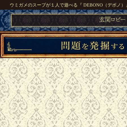
ウミガメのスープが１人で遊べる『 DEBONO（デボノ）