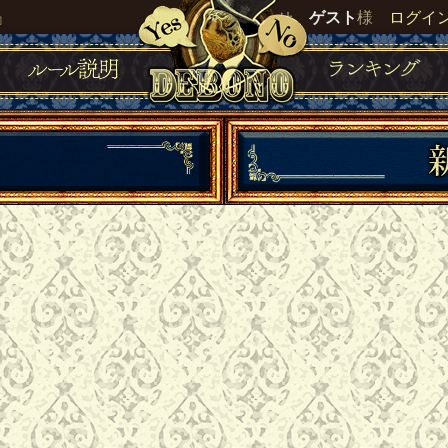
』
いらっしゃいませ。
ゲスト
様
ログイ