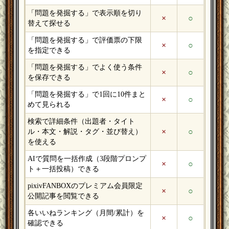
「問題を発掘する」で表示順を切り
×
○
替えて探せる
「問題を発掘する」で評価票の下限
×
○
を指定できる
「問題を発掘する」でよく使う条件
×
○
を保存できる
「問題を発掘する」で1回に10件まと
×
○
めて見られる
検索で詳細条件（出題者・タイト
×
○
ル・本文・解説・タグ・並び替え）
を使える
AIで質問を一括作成（3段階プロンプ
×
○
ト＋一括投稿）できる
pixivFANBOXのプレミアム会員限定
×
○
公開記事を閲覧できる
各いいねランキング（月間/累計）を
×
○
確認できる