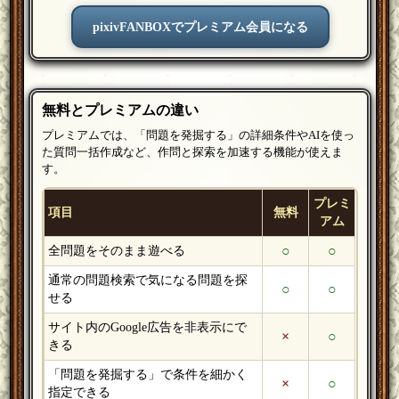
pixivFANBOXでプレミアム会員になる
無料とプレミアムの違い
プレミアムでは、「問題を発掘する」の詳細条件やAIを使っ
た質問一括作成など、作問と探索を加速する機能が使えま
す。
プレミ
項目
無料
アム
○
○
全問題をそのまま遊べる
通常の問題検索で気になる問題を探
○
○
せる
サイト内のGoogle広告を非表示にで
×
○
きる
「問題を発掘する」で条件を細かく
×
○
指定できる