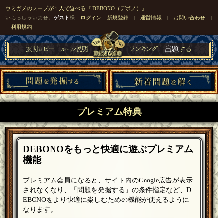
ウミガメのスープが１人で遊べる『 DEBONO（デボノ）』
いらっしゃいませ。
ゲスト
様
ログイン
新規登録
|
運営情報
|
お問い合わせ
|
利用規約
プレミアム特典
DEBONOをもっと快適に遊ぶプレミアム
機能
プレミアム会員になると、サイト内のGoogle広告が表示
されなくなり、「問題を発掘する」の条件指定など、D
EBONOをより快適に楽しむための機能が使えるように
なります。