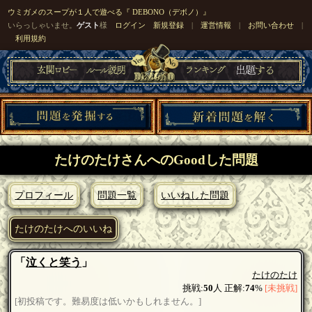
ウミガメのスープが１人で遊べる『 DEBONO（デボノ）』
いらっしゃいませ。
ゲスト
様
ログイン
新規登録
|
運営情報
|
お問い合わせ
|
利用規約
たけのたけさんへのGoodした問題
プロフィール
問題一覧
いいねした問題
たけのたけへのいいね
「
泣くと笑う
」
たけのたけ
挑戦:
50
人 正解:
74
%
[未挑戦]
[初投稿です。難易度は低いかもしれません。]