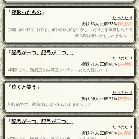
「
寝返ったもの
」
たけのたけ
挑戦:
63
人 正解:
73
%
[未挑戦]
[3問目(本日2問目)です。前回の反省を生かし、納得度を重視したので
難易度は低いかもしれません。]
「
記号が一つ、記号が二つ、
」
たけのたけ
挑戦:
71
人 正解:
60
%
[未挑戦]
[4問目です。難易度と納得度のバランスとるの難しい...]
「
泣くと笑う
」
たけのたけ
挑戦:
50
人 正解:
74
%
[未挑戦]
[初投稿です。難易度は低いかもしれません。]
「
記号が一つ、記号が二つ、
」
たけのたけ
挑戦:
71
人 正解:
60
%
[未挑戦]