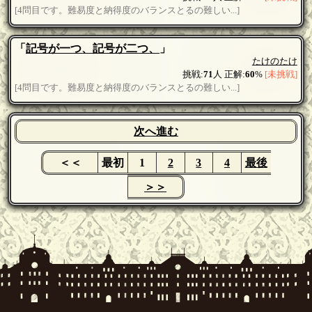
[4問目です。難易度と納得度のバランスとるの難しい...]
「
記号が一つ、記号が二つ、
」
たけのたけ
挑戦:
71
人 正解:
60
%
[未挑戦]
[4問目です。難易度と納得度のバランスとるの難しい...]
次へ進む
＜＜
最初
1
2
3
4
最後
＞＞