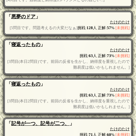
[4問目です。難易度と納得度のバランスとるの難しい...]
「
悪夢のドア
」
たけのたけ
[5問目です。問題考えるの大変だなぁ]
挑戦:
128
人 正解:
57
%
[未挑戦]
「
寝返ったもの
」
たけのたけ
挑戦:
63
人 正解:
73
%
[未挑戦]
[3問目(本日2問目)です。前回の反省を生かし、納得度を重視したので
難易度は低いかもしれません。]
「
寝返ったもの
」
たけのたけ
挑戦:
63
人 正解:
73
%
[未挑戦]
[3問目(本日2問目)です。前回の反省を生かし、納得度を重視したので
難易度は低いかもしれません。]
「
記号が一つ、記号が二つ、
」
たけのたけ
挑戦:
71
人 正解:
60
%
[未挑戦]