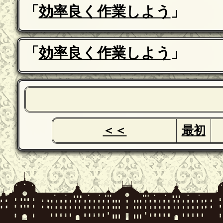
「
効率良く作業しよう
」
「
効率良く作業しよう
」
＜＜
最初