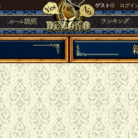
』
いらっしゃいませ。
ゲスト
様
ログイ