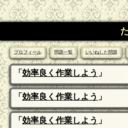
プロフィール
問題一覧
いいねした問題
「
効率良く作業しよう
」
「
効率良く作業しよう
」
「
効率良く作業しよう
」