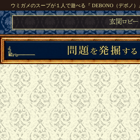
ウミガメのスープが１人で遊べる『 DEBONO（デボノ）