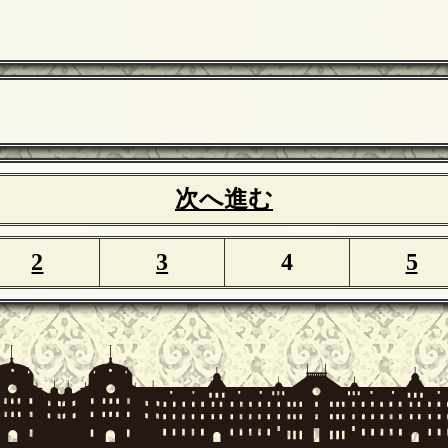
次へ進む
2
3
4
5