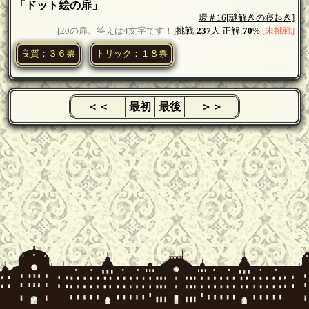
「
ドット絵の扉
」
環＃16
[謎解きの寝起き]
[20の扉。答えは4文字です！]
挑戦:
237
人 正解:
70
%
[未挑戦]
良質：３６票
トリック：１８票
＜＜
最初
最後
＞＞