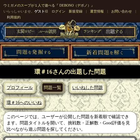
ウミガメのスープが１人で遊べる『 DEBONO（デボノ）』
いらっしゃいませ。
ゲスト
様
ログイン
新規登録
|
運営情報
|
お問い合わせ
|
利用規約
環＃16さんの出題した問題
プロフィール
問題一覧
いいねした問題
環＃16へのいいね
このページでは、ユーザーが公開した問題を新着順で確認でき
ます。問題タイトルを開いて、挑戦数・正解数・Good評価を見
比べながら遊ぶ問題を探してください。